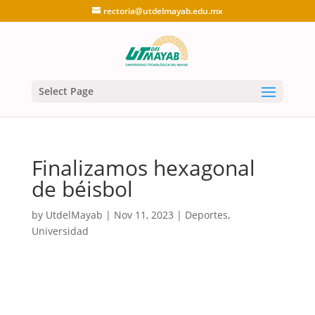
rectoria@utdelmayab.edu.mx
Select Page
Finalizamos hexagonal
de béisbol
by
UtdelMayab
|
Nov 11, 2023
|
Deportes
,
Universidad