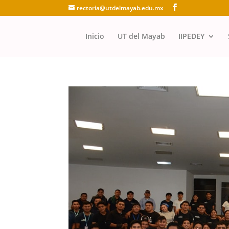
rectoria@utdelmayab.edu.mx
Inicio
UT del Mayab
IIPEDEY