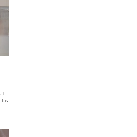
al
 los