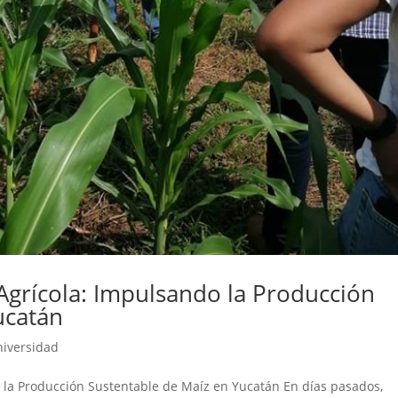
Agrícola: Impulsando la Producción
ucatán
niversidad
 la Producción Sustentable de Maíz en Yucatán En días pasados,